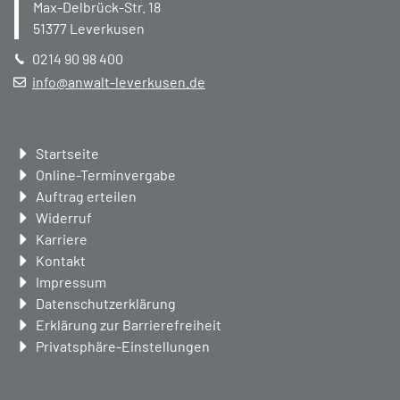
Max-Delbrück-Str. 18
51377
Leverkusen
0214 90 98 400
info@anwalt-leverkusen.de
Navigation
Startseite
überspringen
Online-Terminvergabe
Auftrag erteilen
Widerruf
Karriere
Kontakt
Impressum
Datenschutzerklärung
Erklärung zur Barrierefreiheit
Privatsphäre-Einstellungen