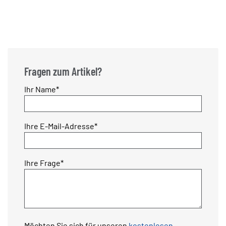
Fragen zum Artikel?
Pflichtfeld
Ihr Name
*
Pflichtfeld
Ihre E-Mail-Adresse
*
Pflichtfeld
Ihre Frage
*
Möchten Sie sich für unseren
kostenlosen