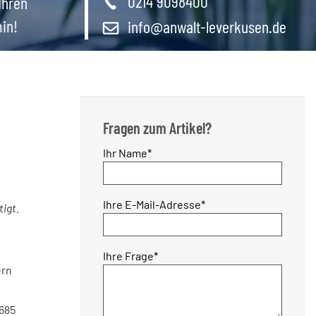
0214 9098400
Ihren
in!
info@anwalt-leverkusen.de
Fragen zum Artikel?
Pflichtfeld
Ihr Name
*
Pflichtfeld
Ihre E-Mail-Adresse
*
tigt.
Pflichtfeld
Ihre Frage
*
ern
1685