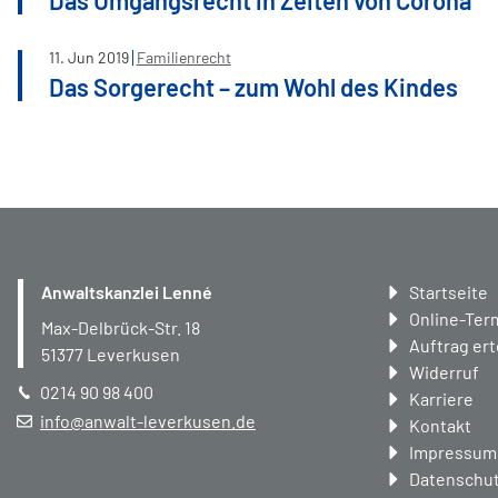
11
.
Jun
2019
Familienrecht
Das Sorgerecht – zum Wohl des Kindes
Navigation
Anwaltskanzlei Lenné
Startseite
überspring
Online-Ter
Max-Delbrück-Str. 18
Auftrag ert
51377
Leverkusen
Widerruf
0214 90 98 400
Karriere
info@anwalt-leverkusen.de
Kontakt
Impressum
Datenschut