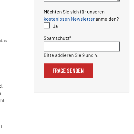
Möchten Sie sich für unseren
kostenlosen Newsletter
anmelden?
Ja
Pflichtfeld
Spamschutz
*
 das
Bitte addieren Sie 9 und 4.
t
FRAGE SENDEN
d,
h
hl
ft