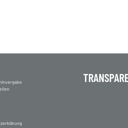
TRANSPARE
en
minvergabe
eilen
zerklärung