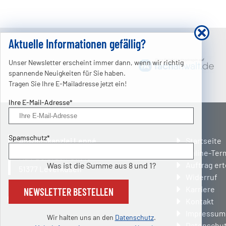
Aktuelle Informationen gefällig?
Unser Newsletter erscheint immer dann, wenn wir richtig
spannende Neuigkeiten für Sie haben.
Tragen Sie Ihre E-Mailadresse jetzt ein!
Pflichtfeld
Ihre E-Mail-Adresse
*
Pflichtfeld
Spamschutz
*
Navigation
Anwaltskanzlei Lenné
Startseite
überspring
Online-Ter
Max-Delbrück-Str. 18
Auftrag ert
Was ist die Summe aus 8 und 1?
51377
Leverkusen
Widerruf
0214 90 98 400
Karriere
NEWSLETTER BESTELLEN
info@anwalt-leverkusen.de
Kontakt
Impressum
Wir halten uns an den
Datenschutz
.
Datenschut