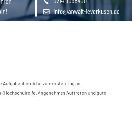
0214 9098400
Ihren
in!
info@anwalt-leverkusen.de
lle Aufgabenbereiche vom ersten Tag an.
ch-)Hochschulreife. Angenehmes Auftreten und gute