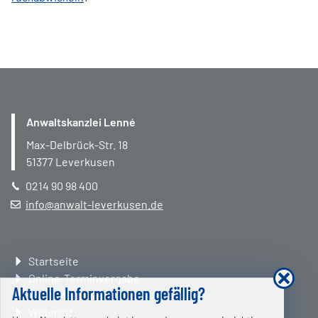
Anwaltskanzlei Lenné
Max-Delbrück-Str. 18
51377
Leverkusen
0214 90 98 400
info@anwalt-leverkusen.de
Navigation
Startseite
überspringen
Online-Terminvergabe
Aktuelle Informationen gefällig?
Auftrag erteilen
Widerruf