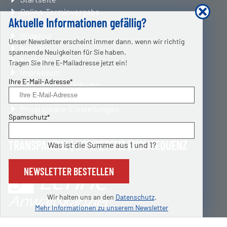
überspringen
Online-Terminvergabe
Aktuelle Informationen gefällig?
Auftrag erteilen
Widerruf
Unser Newsletter erscheint immer dann, wenn wir richtig
Karriere
spannende Neuigkeiten für Sie haben.
Kontakt
Tragen Sie Ihre E-Mailadresse jetzt ein!
Impressum
Pflichtfeld
Ihre E-Mail-Adresse
*
Datenschutzerklärung
Erklärung zur Barrierefreiheit
Privatsphäre-Einstellungen
Pflichtfeld
Spamschutz
*
TRANSPARENZ | KOMPETENZ | KONSEQUENZ
Was ist die Summe aus 1 und 1?
NEWSLETTER BESTELLEN
Wir halten uns an den
Datenschutz
.
Mehr Informationen zu unserem Newsletter