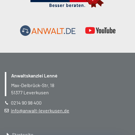
Anwaltskanzlei Lenné
Max-Delbrück-Str. 18
51377
Leverkusen
0214 90 98 400
info@anwalt-leverkusen.de
Navigation
Startseite