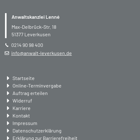
Anwaltskanzlei Lenné
Max-Delbrück-Str. 18
51377
Leverkusen
0214 90 98 400
info@anwalt-leverkusen.de
Navigation
Startseite
überspringen
Online-Terminvergabe
Auftrag erteilen
Widerruf
Karriere
Kontakt
Impressum
Datenschutzerklärung
Erklärung zur Barrierefreiheit