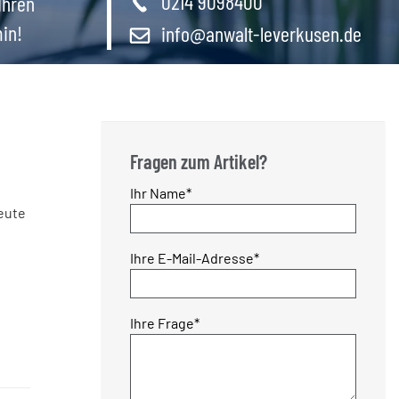
0214 9098400
Ihren
in!
info@anwalt-leverkusen.de
Fragen zum Artikel?
Pflichtfeld
Ihr Name
*
heute
Pflichtfeld
Ihre E-Mail-Adresse
*
Pflichtfeld
Ihre Frage
*