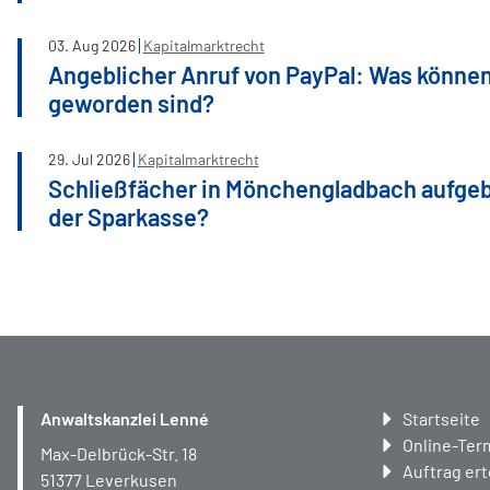
03
.
Aug
2026
Kapitalmarktrecht
Angeblicher Anruf von PayPal: Was können
geworden sind?
29
.
Jul
2026
Kapitalmarktrecht
Schließfächer in Mönchengladbach aufge
der Sparkasse?
Navigation
Anwaltskanzlei Lenné
Startseite
überspring
Online-Ter
Max-Delbrück-Str. 18
Auftrag ert
51377
Leverkusen