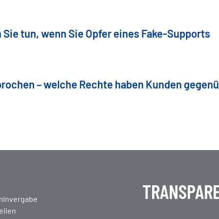
 Sie tun, wenn Sie Opfer eines Fake-Supports
brochen – welche Rechte haben Kunden gegen
TRANSPARE
en
minvergabe
eilen