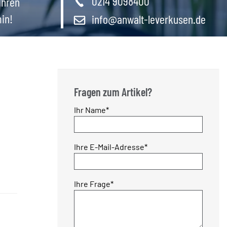
0214 9098400
Ihren
in!
info@anwalt-leverkusen.de
Fragen zum Artikel?
Pflichtfeld
Ihr Name
*
Pflichtfeld
Ihre E-Mail-Adresse
*
Pflichtfeld
Ihre Frage
*