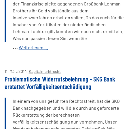
der Finanzkrise pleite gegangenen Großbank Lehman
die
Brothers ihr Geld vollständig aus dem
Banken
Insolvenzverfahren erhalten sollen. Ob das auch für die
Inhaber von Zertifikaten der niederländischen
Lehman-Tochter gilt, konnten wir noch nicht ermitteln.
Was nun passiert lesen Sie, wenn Sie
Handelsblatt:
Weiterlesen …
Bekommen
Lehman
Brothers-
11
.
März
2014
Kapitalmarktrecht
Opfer
Problematische Widerrufsbelehrung - SKG Bank
Geld
erstattet Vorfälligkeitsentschädigung
zurück?
In einem von uns geführten Rechtsstreit, hat die SKG
Bank nachgegeben und will die durch uns geforderte
Rückerstattung der berechneten
Vorfälligkeitsentschädigung nun vornehmen. Unser
Mandant bekommt sein gesamtes Geld zurück. Wie