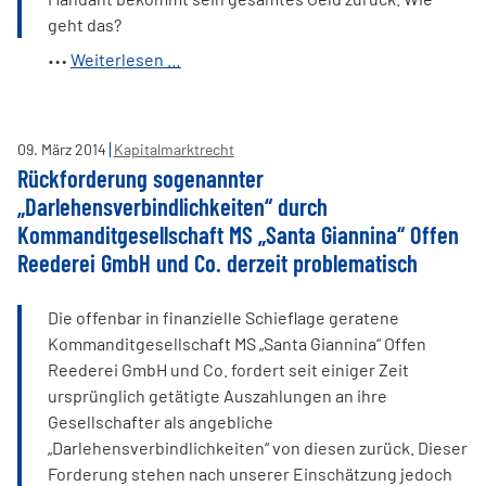
geht das?
Problematische
Weiterlesen …
Widerrufsbelehrung
-
SKG
09
.
März
2014
Kapitalmarktrecht
Bank
Rückforderung sogenannter
erstattet
„Darlehensverbindlichkeiten“ durch
Vorfälligkeitsentschädigung
Kommanditgesellschaft MS „Santa Giannina“ Offen
Reederei GmbH und Co. derzeit problematisch
Die offenbar in finanzielle Schieflage geratene
Kommanditgesellschaft MS „Santa Giannina“ Offen
Reederei GmbH und Co. fordert seit einiger Zeit
ursprünglich getätigte Auszahlungen an ihre
Gesellschafter als angebliche
„Darlehensverbindlichkeiten“ von diesen zurück. Dieser
Forderung stehen nach unserer Einschätzung jedoch