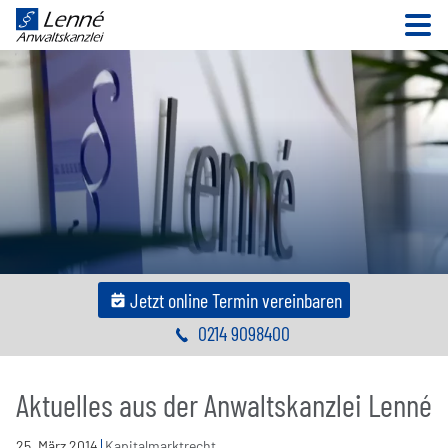
N
Jetzt online Termin vereinbaren
0214 9098400
Aktuelles aus der Anwaltskanzlei Lenné
25
.
März
2014
Kapitalmarktrecht