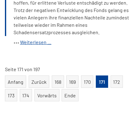
hoffen, für erlittene Verluste entschädigt zu werden.
Trotz der negativen Entwicklung des Fonds gelang es
vielen Anlegern ihre finanziellen Nachteile zumindest
teilweise wieder im Rahmen eines
Schadensersatzprozesses ausgleichen.
Montranus
Weiterlesen …
Medienfonds
–
Geschädigte
Seite 171 von 197
sollten
ihr
Anfang
Zurück
168
169
170
171
172
Widerrufsrecht
prüfen
173
174
Vorwärts
Ende
lassen