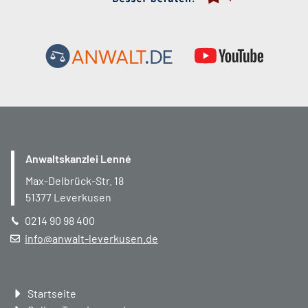
Anwaltskanzlei Lenné
Max-Delbrück-Str. 18
51377
Leverkusen
0214 90 98 400
info@anwalt-leverkusen.de
Navigation
Startseite