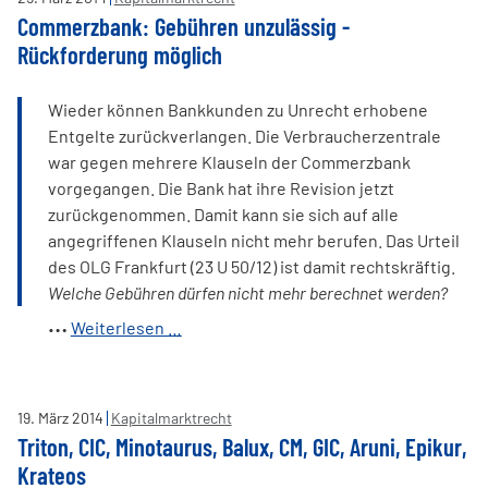
Commerzbank: Gebühren unzulässig -
Rückforderung möglich
Wieder können Bankkunden zu Unrecht erhobene
Entgelte zurückverlangen. Die Verbraucherzentrale
war gegen mehrere Klauseln der Commerzbank
vorgegangen. Die Bank hat ihre Revision jetzt
zurückgenommen. Damit kann sie sich auf alle
angegriffenen Klauseln nicht mehr berufen. Das Urteil
des OLG Frankfurt (23 U 50/12) ist damit rechtskräftig.
Welche Gebühren dürfen nicht mehr berechnet werden?
Commerzbank:
Weiterlesen …
Gebühren
unzulässig
-
19
.
März
2014
Kapitalmarktrecht
Rückforderung
Triton, CIC, Minotaurus, Balux, CM, GIC, Aruni, Epikur,
möglich
Krateos