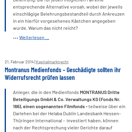
entsprechende Alternative vorsah, wobei der jeweils
einschlägige Belehrungsbestandteil durch Ankreuzen
in ein hierfür vorgesehenes Kästchen angegeben
wurde. Warum das nicht reicht?
Landgericht
Weiterlesen …
Ulm:
Widerrufsbelehrung
in
21
.
Februar
2014
Kapitalmarktrecht
Baukastenform
Montranus Medienfonds – Geschädigte sollten ihr
unwirksam!
Widerrufsrecht prüfen lassen
Anleger, die in den Medienfonds
MONTRANUS
Dritte
Beteiligungs GmbH & Co. Verwaltungs KG (Fonds Nr.
166
)
, einen sogenannten Filmfonds -
teilweise über ein
Darlehen bei der Helaba Dublin Landesbank Hessen-
Thüringen International - investiert haben, können
nach der Rechtsprechung vieler Gerichte darauf