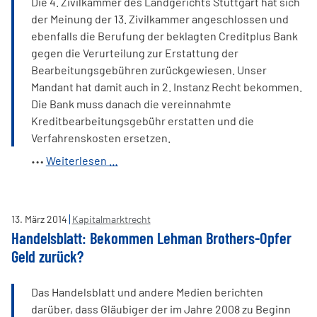
Die 4. Zivilkammer des Landgerichts Stuttgart hat sich
der Meinung der 13. Zivilkammer angeschlossen und
ebenfalls die Berufung der beklagten Creditplus Bank
gegen die Verurteilung zur Erstattung der
Bearbeitungsgebühren zurückgewiesen. Unser
Mandant hat damit auch in 2. Instanz Recht bekommen.
Die Bank muss danach die vereinnahmte
Kreditbearbeitungsgebühr erstatten und die
Verfahrenskosten ersetzen.
Neues
Weiterlesen …
von
den
Bearbeitungsgebühren
13
.
März
2014
Kapitalmarktrecht
–
Handelsblatt: Bekommen Lehman Brothers-Opfer
Landgericht
Geld zurück?
Stuttgart
urteilt
Das Handelsblatt und andere Medien berichten
erneut
darüber, dass Gläubiger der im Jahre 2008 zu Beginn
gegen