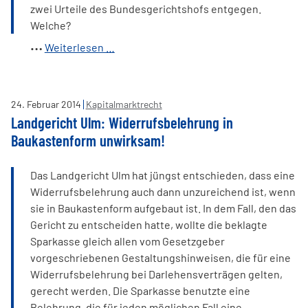
zwei Urteile des Bundesgerichtshofs entgegen.
Welche?
Rückforderung
Weiterlesen …
sogenannter
„Darlehensverbindlichkeiten“
durch
24
.
Februar
2014
Kapitalmarktrecht
Kommanditgesellschaft
Landgericht Ulm: Widerrufsbelehrung in
MS
Baukastenform unwirksam!
„Santa
Giannina“
Das Landgericht Ulm hat jüngst entschieden, dass eine
Offen
Widerrufsbelehrung auch dann unzureichend ist, wenn
Reederei
sie in Baukastenform aufgebaut ist. In dem Fall, den das
GmbH
Gericht zu entscheiden hatte, wollte die beklagte
und
Sparkasse gleich allen vom Gesetzgeber
Co.
vorgeschriebenen Gestaltungshinweisen, die für eine
derzeit
Widerrufsbelehrung bei Darlehensverträgen gelten,
problematisch
gerecht werden. Die Sparkasse benutzte eine
Belehrung, die für jeden möglichen Fall eine