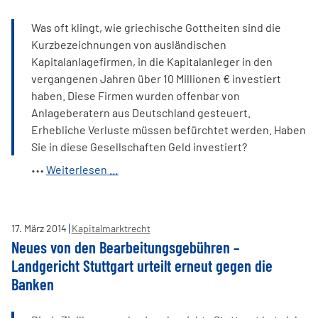
Was oft klingt, wie griechische Gottheiten sind die
Kurzbezeichnungen von ausländischen
Kapitalanlagefirmen, in die Kapitalanleger in den
vergangenen Jahren über 10 Millionen € investiert
haben. Diese Firmen wurden offenbar von
Anlageberatern aus Deutschland gesteuert.
Erhebliche Verluste müssen befürchtet werden. Haben
Sie in diese Gesellschaften Geld investiert?
Triton,
Weiterlesen …
CIC,
Minotaurus,
Balux,
17
.
März
2014
Kapitalmarktrecht
CM,
Neues von den Bearbeitungsgebühren –
GIC,
Landgericht Stuttgart urteilt erneut gegen die
Aruni,
Banken
Epikur,
Krateos