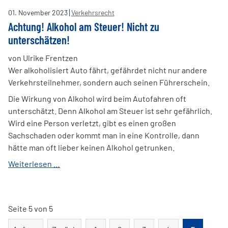
-
01
.
November
2023
Verkehrsrecht
geringe
Achtung! Alkohol am Steuer! Nicht zu
Menge
unterschätzen!
und
Eigenbedarf
von Ulrike Frentzen
Wer alkoholisiert Auto fährt, gefährdet nicht nur andere
Verkehrsteilnehmer, sondern auch seinen Führerschein.
Die Wirkung von Alkohol wird beim Autofahren oft
unterschätzt. Denn Alkohol am Steuer ist sehr gefährlich.
Wird eine Person verletzt, gibt es einen großen
Sachschaden oder kommt man in eine Kontrolle, dann
hätte man oft lieber keinen Alkohol getrunken.
Achtung!
Weiterlesen …
Alkohol
am
Steuer!
Seite 5 von 5
Nicht
zu