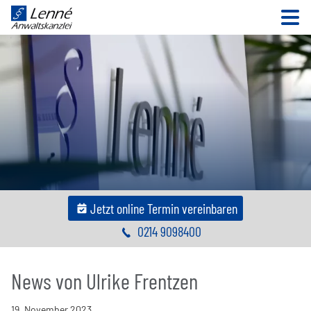
N
Jetzt online Termin vereinbaren
0214 9098400
News von Ulrike Frentzen
19
.
November
2023