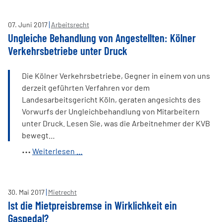
bei
illegalem
07
.
Juni
2017
Arbeitsrecht
Online-
Ungleiche Behandlung von Angestellten: Kölner
Glücksspiel
Verkehrsbetriebe unter Druck
Die Kölner Verkehrsbetriebe, Gegner in einem von uns
derzeit geführten Verfahren vor dem
Landesarbeitsgericht Köln, geraten angesichts des
Vorwurfs der Ungleichbehandlung von Mitarbeitern
unter Druck. Lesen Sie, was die Arbeitnehmer der KVB
bewegt…
Ungleiche
Weiterlesen …
Behandlung
von
Angestellten:
30
.
Mai
2017
Mietrecht
Kölner
Ist die Mietpreisbremse in Wirklichkeit ein
Verkehrsbetriebe
Gaspedal?
unter