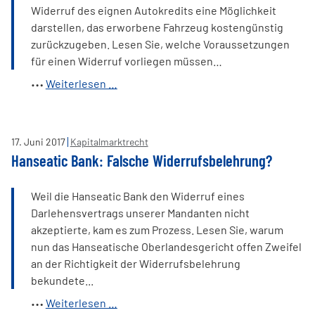
Widerruf des eignen Autokredits eine Möglichkeit
darstellen, das erworbene Fahrzeug kostengünstig
zurückzugeben. Lesen Sie, welche Voraussetzungen
für einen Widerruf vorliegen müssen…
Widerruf
Weiterlesen …
Autokredit
-
Wie
17
.
Juni
2017
Kapitalmarktrecht
spare
Hanseatic Bank: Falsche Widerrufsbelehrung?
ich
bei
Weil die Hanseatic Bank den Widerruf eines
der
Darlehensvertrags unserer Mandanten nicht
Autofinanzierung?
akzeptierte, kam es zum Prozess. Lesen Sie, warum
nun das Hanseatische Oberlandesgericht offen Zweifel
an der Richtigkeit der Widerrufsbelehrung
bekundete...
Hanseatic
Weiterlesen …