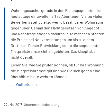
Druck
Wohnungssuche, gerade in den Ballungsgebieten, ist
heutzutage ein zweifelhaftes Abenteuer. Viel zu vielen
Bewerbern steht viel zu wenig bezahlbarer Wohnraum
gegenüber. Gemäß den Marktgesetzen von Angebot
und Nachfrage stiegen dadurch in so manchen Städten
die Preise bei Neuvermietungen um bis zu einem
Drittel an. Dieser Entwicklung sollte die sogenannte
Mietpreisbremse Einhalt gebieten. Das klappt aber
nicht überall.
Lesen Sie, wie Sie prüfen können, ob für Ihre Wohnung
die Mietpreisbremse gilt und wie Sie sich gegen eine
überhöhte Miete wehren können…
Ist
Weiterlesen …
die
Mietpreisbremse
in
22
.
Mai
2017
Unternehmensberatung
Wirklichkeit