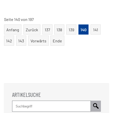
tun
wenn
das
Seite 140 von 197
Jobcenter
vor
Anfang
Zurück
137
138
139
140
141
der
Haustüre
142
143
Vorwärts
Ende
steht?
ARTIKELSUCHE
Suche
Pflichtfeld
Suchbegriff
*