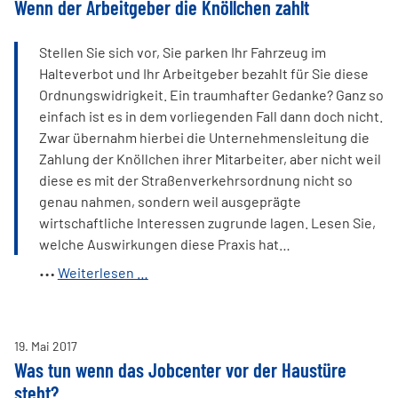
Wenn der Arbeitgeber die Knöllchen zahlt
ein
Gaspedal?
Stellen Sie sich vor, Sie parken Ihr Fahrzeug im
Halteverbot und Ihr Arbeitgeber bezahlt für Sie diese
Ordnungswidrigkeit. Ein traumhafter Gedanke? Ganz so
einfach ist es in dem vorliegenden Fall dann doch nicht.
Zwar übernahm hierbei die Unternehmensleitung die
Zahlung der Knöllchen ihrer Mitarbeiter, aber nicht weil
diese es mit der Straßenverkehrsordnung nicht so
genau nahmen, sondern weil ausgeprägte
wirtschaftliche Interessen zugrunde lagen. Lesen Sie,
welche Auswirkungen diese Praxis hat…
Wenn
Weiterlesen …
der
Arbeitgeber
die
19
.
Mai
2017
Knöllchen
Was tun wenn das Jobcenter vor der Haustüre
zahlt
steht?