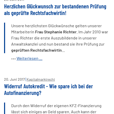
Herzlichen Glückwunsch zur bestandenen Prüfung
als geprüfte Rechtsfachwirtin!
Unsere herzlichsten Glückwünsche gelten unserer
Mitarbeiterin
Frau Stephanie Richter
. Im Jahr 2010 war
Frau Richter die erste Auszubildende in unserer
Anwaltskanzlei und nun bestand sie ihre Prüfung zur
geprüften Rechtsfachwirtin
...
Herzlichen
Weiterlesen …
Glückwunsch
zur
bestandenen
20
.
Juni
2017
Kapitalmarktrecht
Prüfung
Widerruf Autokredit - Wie spare ich bei der
als
Autofinanzierung?
geprüfte
Rechtsfachwirtin!
Durch den Widerruf der eigenen KFZ-Finanzierung
lässt sich einiges an Geld sparen. Auch kann der