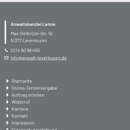
Anwaltskanzlei Lenné
Max-Delbrück-Str. 18
51377
Leverkusen
0214 90 98 400
info@anwalt-leverkusen.de
Navigation
Startseite
überspringen
Online-Terminvergabe
Auftrag erteilen
Widerruf
Karriere
Kontakt
Impressum
Datenschutzerklärung