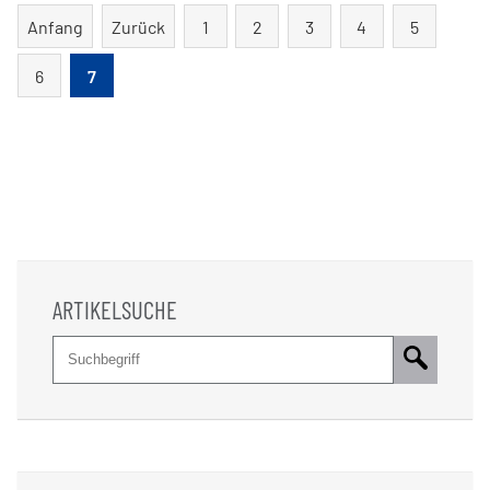
Anspruch
Anfang
Zurück
1
2
3
4
5
von
Frauen
6
7
auf
gleiche
Bezahlung
ARTIKELSUCHE
Suche
Pflichtfeld
Suchbegriff
*