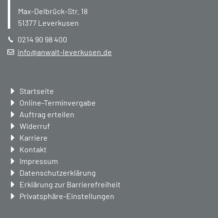
Max-Delbrück-Str. 18
51377
Leverkusen
0214 90 98 400
info@anwalt-leverkusen.de
Navigation
Startseite
überspringen
Online-Terminvergabe
Auftrag erteilen
Widerruf
Karriere
Kontakt
Impressum
Datenschutzerklärung
Erklärung zur Barrierefreiheit
Privatsphäre-Einstellungen