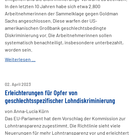
In den letzten 10 Jahren habe sich etwa 2.800
Arbeitnehmerinnen der Sammelklage gegen Goldman
Sachs angeschlossen. Diese warfen der US-
amerikanischen Großbank geschlechtsbedingte
Diskriminierung vor. Die Arbeitnehmerinnen sollen
systematisch benachteiligt, insbesondere unterbezahlt,
worden sein.
Goldman
Weiterlesen …
Sachs
zahlt:
215
02
.
April
2023
Millionen
Erleichterungen für Opfer von
Dollar
geschlechtsspezifischer Lohndiskriminierung
näher
an
von Anna-Lucia Kürn
„Equal
Das EU-Parlament hat dem Vorschlag der Kommission zur
Pay“
Lohntransparenz zugestimmt. Die Richtlinie sieht viele
Neuerungen für mehr Lohntransparenz vor und erleichtert