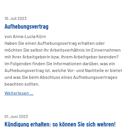
BAG-
Urteil
zur
10
.
Juli
2023
Entgeltgleichheit:
Aufhebungsvertrag
Die
Entscheidungsgründe
von Anna-Lucia Kürn
Haben Sie einen Aufhebungsvertrag erhalten oder
möchten Sie selbst Ihr Arbeitsverhältnis im Einvernehmen
mit Ihrer Arbeitgeberin bzw. Ihrem Arbeitgeber beenden?
Im Folgenden finden Sie Informationen darüber, was ein
Aufhebungsvertrag ist, welche Vor- und Nachteile er bietet
und was Sie beim Abschluss eines Aufhebungsvertrages
beachten sollten.
Aufhebungsvertrag
Weiterlesen …
01
.
Juni
2023
Kündigung erhalten: so können Sie sich wehren!