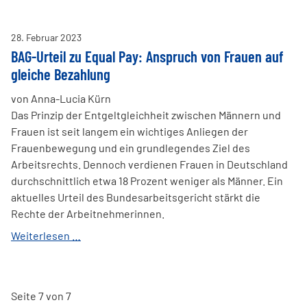
Haben
Sie
28
.
Februar
2023
einen
BAG-Urteil zu Equal Pay: Anspruch von Frauen auf
Anspruch
gleiche Bezahlung
auf
höheren
von Anna-Lucia Kürn
Lohn?
Das Prinzip der Entgeltgleichheit zwischen Männern und
Frauen ist seit langem ein wichtiges Anliegen der
Frauenbewegung und ein grundlegendes Ziel des
Arbeitsrechts. Dennoch verdienen Frauen in Deutschland
durchschnittlich etwa 18 Prozent weniger als Männer. Ein
aktuelles Urteil des Bundesarbeitsgericht stärkt die
Rechte der Arbeitnehmerinnen.
BAG-
Weiterlesen …
Urteil
zu
Equal
Seite 7 von 7
Pay: