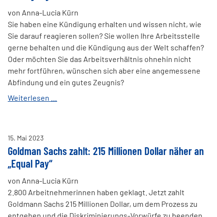
von Anna-Lucia Kürn
Sie haben eine Kündigung erhalten und wissen nicht, wie
Sie darauf reagieren sollen? Sie wollen Ihre Arbeitsstelle
gerne behalten und die Kündigung aus der Welt schaffen?
Oder möchten Sie das Arbeitsverhältnis ohnehin nicht
mehr fortführen, wünschen sich aber eine angemessene
Abfindung und ein gutes Zeugnis?
Kündigung
Weiterlesen …
erhalten:
so
können
15
.
Mai
2023
Sie
Goldman Sachs zahlt: 215 Millionen Dollar näher an
sich
„Equal Pay“
wehren!
von Anna-Lucia Kürn
2.800 Arbeitnehmerinnen haben geklagt. Jetzt zahlt
Goldmann Sachs 215 Millionen Dollar, um dem Prozess zu
entgehen und die Diskriminierungs-Vorwürfe zu beenden.