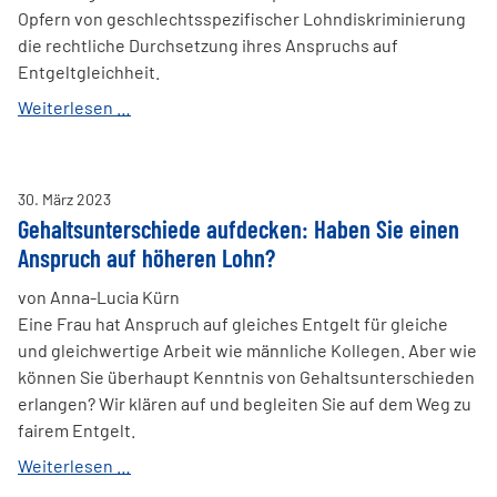
Opfern von geschlechtsspezifischer Lohndiskriminierung
die rechtliche Durchsetzung ihres Anspruchs auf
Entgeltgleichheit.
Erleichterungen
Weiterlesen …
für
Opfer
von
30
.
März
2023
geschlechtsspezifischer
Gehaltsunterschiede aufdecken: Haben Sie einen
Lohndiskriminierung
Anspruch auf höheren Lohn?
von Anna-Lucia Kürn
Eine Frau hat Anspruch auf gleiches Entgelt für gleiche
und gleichwertige Arbeit wie männliche Kollegen. Aber wie
können Sie überhaupt Kenntnis von Gehaltsunterschieden
erlangen? Wir klären auf und begleiten Sie auf dem Weg zu
fairem Entgelt.
Gehaltsunterschiede
Weiterlesen …
aufdecken: