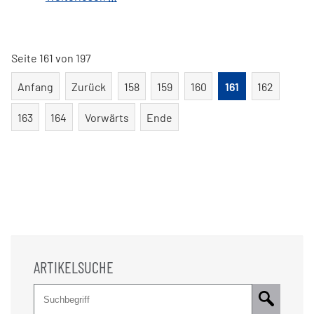
von
Kfz-
Leasingverträgen
Seite 161 von 197
mit
Kilometerabrechnung
Anfang
Zurück
158
159
160
161
162
163
164
Vorwärts
Ende
ARTIKELSUCHE
Suche
Pflichtfeld
Suchbegriff
*