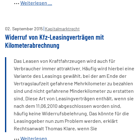
Umweltbank
Weiterlesen …
AG
thematisiert
Zulässigkeit
02
.
September
2015
Kapitalmarktrecht
von
Widerruf von Kfz-Leasingverträgen mit
Bearbeitungsgebühren
Kilometerabrechnung
auf
Hauptversammlung
Das Leasen von Kraftfahrzeugen wird auch für
Verbraucher immer attraktiver. Häufig wird hierbei eine
Variante des Leasings gewählt, bei der am Ende der
Vertragslaufzeit gefahrene Mehrkilometer zu bezahlen
sind und nicht gefahrene Minderkilometer zu erstatten
sind. Diese Art von Leasingverträgen enthält, wenn sie
nach dem 11.06.2010 abgeschlossen worden sind,
häufig keine Widerrufsbelehrung. Das könnte für die
Leasinggeber nun zum Problem werden, erklärt
Rechtsanwalt Thomas Klare, wenn Sie
Widerruf
Weiterlesen …