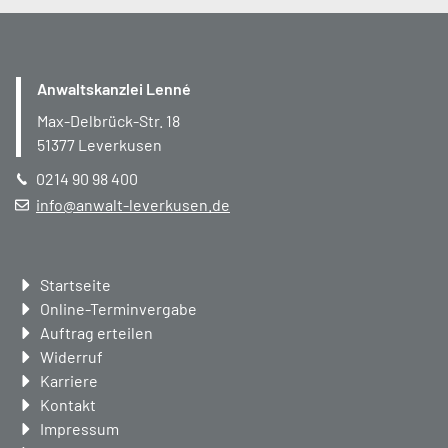
Anwaltskanzlei Lenné
Max-Delbrück-Str. 18
51377
Leverkusen
0214 90 98 400
info@anwalt-leverkusen.de
Navigation
Startseite
überspringen
Online-Terminvergabe
Auftrag erteilen
Widerruf
Karriere
Kontakt
Impressum