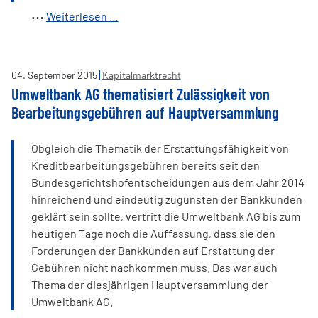
BGH:
Weiterlesen …
Buchungsentgeltklausel
auch
im
04
.
September
2015
Kapitalmarktrecht
Verhältnis
Umweltbank AG thematisiert Zulässigkeit von
zu
Bearbeitungsgebühren auf Hauptversammlung
Unternehmern
unwirksam
Obgleich die Thematik der Erstattungsfähigkeit von
Kreditbearbeitungsgebühren bereits seit den
Bundesgerichtshofentscheidungen aus dem Jahr 2014
hinreichend und eindeutig zugunsten der Bankkunden
geklärt sein sollte, vertritt die Umweltbank AG bis zum
heutigen Tage noch die Auffassung, dass sie den
Forderungen der Bankkunden auf Erstattung der
Gebühren nicht nachkommen muss. Das war auch
Thema der diesjährigen Hauptversammlung der
Umweltbank AG.