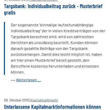
Targobank: Individualbeitrag zurück - Musterbrief
gratis
Der sogenannte "einmalige laufzeitunabhängige
Individualbeitrag" der in vielen Kreditverträgen von der
Targobank berechnet wird, wird von zahlreichen
Gerichten als unzulässig beurteilt. Kunden können
danach gezahlte Beiträge von der Targobank
zurückverlangen. Damit dies leicht möglich ist, haben
wir hier einen Musterbrief bereit gestellt, den
Betroffene kostenlos herunterladen und einsetzen
können.
Targobank:
Weiterlesen …
Individualbeitrag
zurück
-
09
.
Oktober
2015
Kapitalmarktrecht
Musterbrief
Unterlassene Kapitalmarktinformationen können
gratis