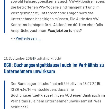
sowohl Fahrzeugbesitzer als auch VW-Aktionäre haben.
Die betroffenen VW-Modelle sind mangelhaft und im
Wert gemindert. Entsprechende Folgen wird das
Unternehmen beseitigen müssen. Die Aktie des VW
Konzerns ist abgestürzt. Aktionären dürften ebenfalls
Ansprüche zustehen.
Was jetzt zu tun ist?
Schadensersatzansprüche
Weiterlesen …
gegen
Volkswagen
-
21
.
September
2015
Kapitalmarktrecht
2,8
BGH: Buchungsentgeltklausel auch im Verhältnis zu
Mio.
Unternehmern unwirksam
VW
betroffen
Der Bundesgerichtshof hat mit Urteil vom 28.07.2015 -
XI ZR 434/14 - entschieden, dass eine
Buchungsentgeltklausel in den AGB einer Bank auch im
Verhältnis zu einem Unternehmer unwirksam ist. Was
heißt das?