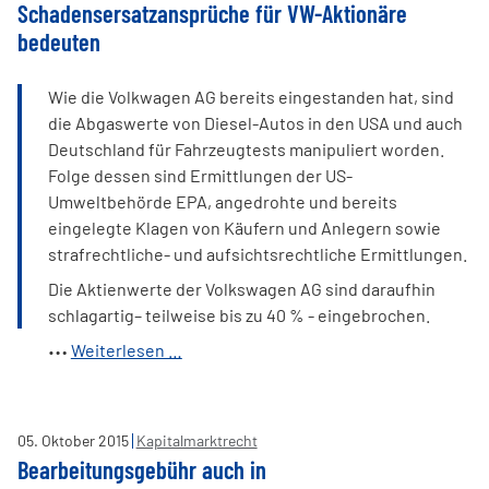
Schadensersatzansprüche für VW-Aktionäre
bedeuten
Wie die Volkwagen AG bereits eingestanden hat, sind
die Abgaswerte von Diesel-Autos in den USA und auch
Deutschland für Fahrzeugtests manipuliert worden.
Folge dessen sind Ermittlungen der US-
Umweltbehörde EPA, angedrohte und bereits
eingelegte Klagen von Käufern und Anlegern sowie
strafrechtliche- und aufsichtsrechtliche Ermittlungen.
Die Aktienwerte der Volkswagen AG sind daraufhin
schlagartig– teilweise bis zu 40 % - eingebrochen.
Unterlassene
Weiterlesen …
Kapitalmarktinformationen
können
Schadensersatzansprüche
05
.
Oktober
2015
Kapitalmarktrecht
für
Bearbeitungsgebühr auch in
VW-